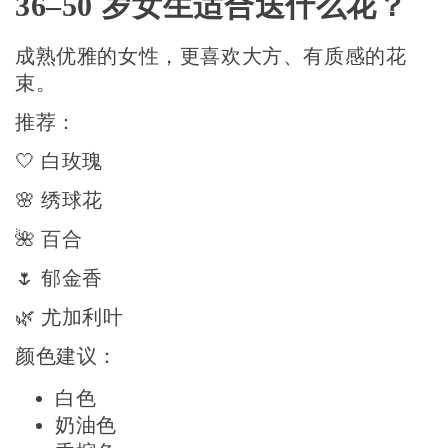
36–50 岁女生适合送什么花？
成熟优雅的女性，更喜欢大方、有质感的花
束。
推荐：
🤍 白玫瑰
🌸 绣球花
🌺 百合
🌷 郁金香
🌿 尤加利叶
颜色建议：
白色
奶油色