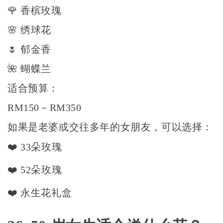
🌹 香槟玫瑰
🌸 绣球花
🌷 郁金香
🌺 蝴蝶兰
适合预算：
RM150－RM350
如果是老婆或交往多年的女朋友，可以选择：
❤️ 33朵玫瑰
❤️ 52朵玫瑰
❤️ 永生花礼盒